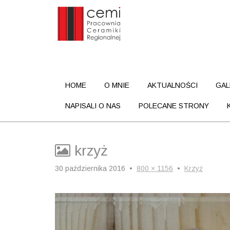
M
S
HOME
O MNIE
AKTUALNOŚCI
GAL
k
a
i
i
NAPISALI O NAS
POLECANE STRONY
p
n
t
m
o
c
e
krzyż
o
n
n
30 października 2016
•
800 × 1156
•
Krzyż
u
t
e
n
t