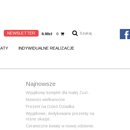
S
NEWSLETTER
0.00zł
0
z
u
k
ATY
INDYWIDUALNE REALIZACJE
a
j
:
Najnowsze
Wyjątkowy komplet dla małej Zuzi.
Nowości wielkanocne
Prezent na Dzień Dziadka
Wyjątkowe, dedykowane prezenty na
różne okazje.
Ceramiczne kwiaty w nowej odsłonie.