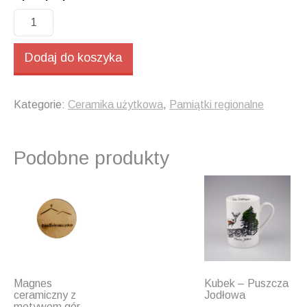
ilość
Kubek
-
Dodaj do koszyka
Św.
Krzyż
Kategorie:
Ceramika użytkowa
,
Pamiątki regionalne
Podobne produkty
Magnes
Kubek – Puszcza
ceramiczny z
Jodłowa
motywem gór –