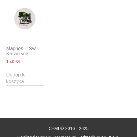
Magnes – Św.
Katarzyna
15.00
zł
Dodaj do
koszyka
CEMI © 2016 - 2025