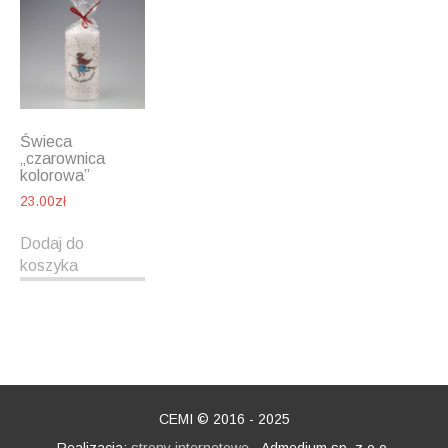
Świeca
„czarownica
kolorowa”
23.00
zł
Dodaj do
koszyka
CEMI © 2016 - 2025