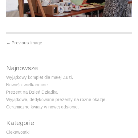
P
←
Previous Image
o
s
Najnowsze
t
n
Wyjątkowy komplet dla małej Zuzi.
Nowości wielkanocne
a
Prezent na Dzień Dziadka
v
Wyjątkowe, dedykowane prezenty na różne okazje.
i
Ceramiczne kwiaty w nowej odsłonie.
g
a
Kategorie
t
Ciekawostki