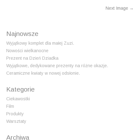
P
Next Image
→
o
s
Najnowsze
t
n
Wyjątkowy komplet dla małej Zuzi.
Nowości wielkanocne
a
Prezent na Dzień Dziadka
v
Wyjątkowe, dedykowane prezenty na różne okazje.
i
Ceramiczne kwiaty w nowej odsłonie.
g
a
Kategorie
t
Ciekawostki
i
Film
o
Produkty
n
Warsztaty
Archiwa