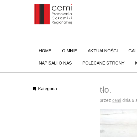
M
S
HOME
O MNIE
AKTUALNOŚCI
GAL
k
a
i
i
NAPISALI O NAS
POLECANE STRONY
p
n
t
m
o
c
e
tło.
Kategoria:
o
n
n
przez
cemi
dnia
6 
u
t
e
n
t