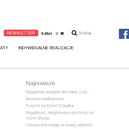
S
NEWSLETTER
0.00zł
0
z
u
k
ATY
INDYWIDUALNE REALIZACJE
a
j
:
Najnowsze
Wyjątkowy komplet dla małej Zuzi.
Nowości wielkanocne
Prezent na Dzień Dziadka
Wyjątkowe, dedykowane prezenty na
różne okazje.
Ceramiczne kwiaty w nowej odsłonie.